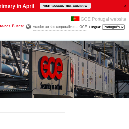
imary in April
VISIT GASCONTROL.COM NOW
GCE Portugal website
te-nos
Buscar
Aceder ao site corporativo da GCE
Lingua: