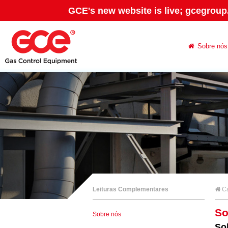
GCE's new website is live; gcegroup
Sobre nós
Leituras Complementares
C
So
Sobre nós
So