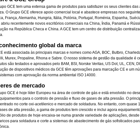
upo GCE tem uma extensa gama de produtos para satisfazer os seus clientes das ar
za. O Grupo GCE oferece apoio comercial local e abastece empresas nos seguintes
a, França, Alemanha, Hungria, Itália, Polónia, Portugal, Roménia, Espanha, Suéci
abriu recentemente novos escritórios comerciais na China, Índia, Panamá e Rússi
ução na República Checa e China. A GCE tem um centro de distribuição centraliz
a.
conhecimento global da marca
E está associada às principais marcas e nomes como AGA, BOC, Butbro, Charleda
lli, Murex, Propaline, Rhona e Sabre. O nosso sistema de gestão da qualidade é c
utos são testados e aprovados pelo BAM, BSI, Norske Veritas, US Dot, UL, CEN, DI
ução de dispositivos médicos da GCE têm aprovações para marcação CE e um nú
sistemas com aprovação da norma ambiental ISO 14000.
deres de mercado
upo GCE é hoje líder Europeu na área de controle de gás e está envolvido no dese
quipamentos para o controlo de pressão e fluxo de gases de alta pressão. O princ
entrado no corte oxi-acetilenico e mercado de soldadura. No entanto, com quase
ases de alta pressão, a gama de produtos tem crescido e inclui agora equipamento
fólio de produtos de hoje encaixa-se numa grande variedade de aplicações, desde
ricos para soldadura e corte a sistemas de abastecimento de gás sofisticados par
ónica.