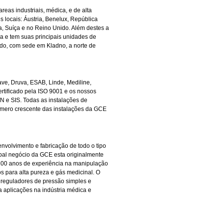
eas industriais, médica, e de alta
 locais: Áustria, Benelux, República
a, Suíça e no Reino Unido. Além destes a
a e tem suas principais unidades de
ado, com sede em Kladno, a norte de
ve, Druva, ESAB, Linde, Mediline,
ertificado pela ISO 9001 e os nossos
N e SIS. Todas as instalações de
mero crescente das instalações da GCE
nvolvimento e fabricação de todo o tipo
ipal negócio da GCE esta originalmente
 100 anos de experiência na manipulação
s para alta pureza e gás medicinal. O
 reguladores de pressão simples e
a aplicações na indústria médica e