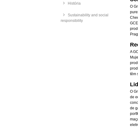
História
O Gr
pure
Sustainability and social
Chec
responsibility
GCE 
prod
Prag
Re
A GC
Muje
prod
prod
têm 
Li
O Gr
de e
conc
de g
port
maça
eletr