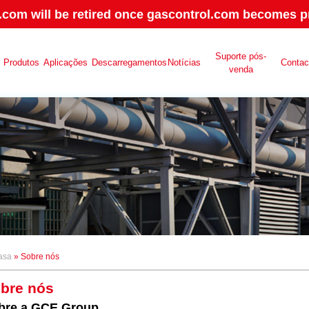
.com will be retired once gascontrol.com becomes pr
Suporte pós-
Produtos
Aplicações
Descarregamentos
Notícias
Contac
venda
asa
» Sobre nós
bre nós
bre a GCE Group