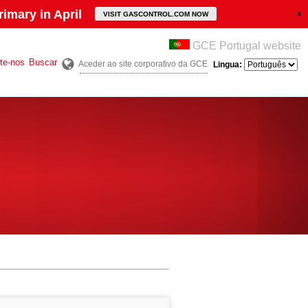
imary in April
VISIT GASCONTROL.COM NOW
GCE Portugal website
te-nos
Buscar
Aceder ao site corporativo da GCE
Lingua: