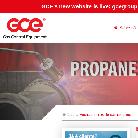
GCE's new website is live; gcegroup
Sobre nós
Casa
» Equipamentos de gas propano
Já é cliente?