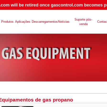
.com will be retired once gascontrol.com becomes pr
Suporte pós-
Produtos
Aplicações
Descarregamentos
Notícias
Contac
venda
Equipamentos de gas propano