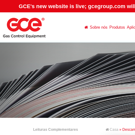
GCE's new website is live; gcegroup.com wil
Sobre nós
Produtos
Apli
Leituras Complementares
Casa
» Descar