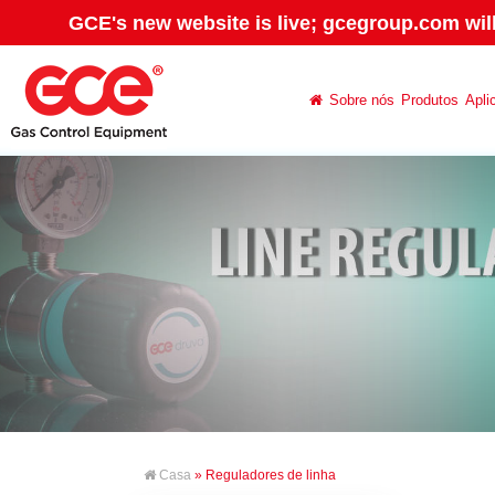
GCE's new website is live; gcegroup.com wil
Sobre nós
Produtos
Apli
Casa
» Reguladores de linha