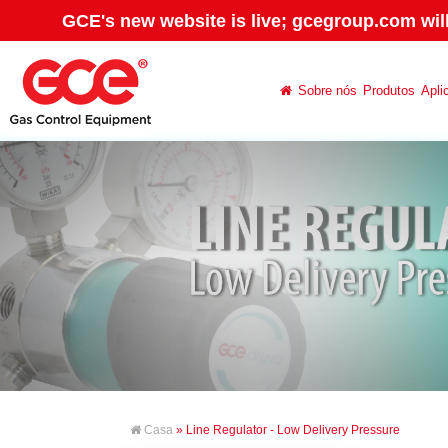
GCE's new website is live; gcegroup.com wil
Sobre nós
Produtos
Apli
Casa
» Line Regulator - Low Delivery Pressure