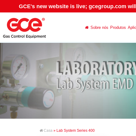
GCE's new website is live; gcegroup.com wil
Sobre nós
Produtos
Apli
Casa
» Lab System Series 400