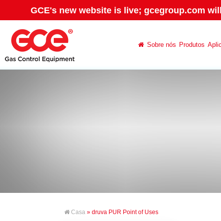
GCE's new website is live; gcegroup.com wil
Sobre nós
Produtos
Apli
Casa
» druva PUR Point of Uses