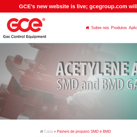
GCE's new website is live; gcegroup.com wil
Sobre nós
Produtos
Apli
Casa
» Paineis de propano SMD e BMD